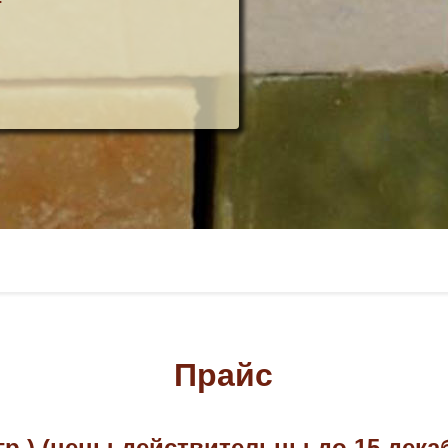
Прайс
гр.)
(цены действительны до 15 декаб