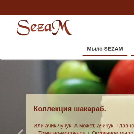
Мыло SEZAM
Коллекция шакараб.
Или ачик-чучук. А может, ачичук. Главн
+
Томатно-молочное
+
Огуречное мыло