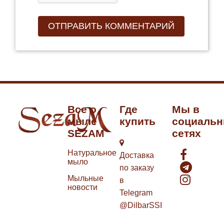
Все о
Где
Мы в
мыле
купить
социаль
SEZAM
сетях
Натуральное
Доставка
мыло
по заказу
Мыльные
в
новости
Telegram
@DilbarSSI