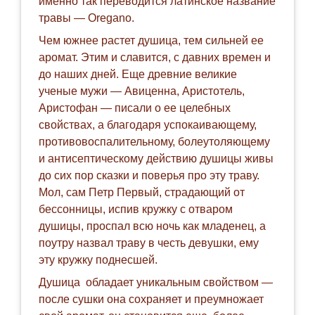
именно так переводится латинское название
травы — Oregano.
Чем южнее растет душица, тем сильней ее
аромат. Этим и славится, с давних времен и
до наших дней. Еще древние великие
ученые мужи — Авиценна, Аристотель,
Аристофан — писали о ее целебных
свойствах, а благодаря успокаивающему,
противовоспалительному, болеутоляющему
и антисептическому действию душицы живы
до сих пор сказки и поверья про эту траву.
Мол, сам Петр Первый, страдающий от
бессонницы, испив кружку с отваром
душицы, проспал всю ночь как младенец, а
поутру назвал траву в честь девушки, ему
эту кружку поднесшей.
Душица обладает уникальным свойством —
после сушки она сохраняет и преумножает