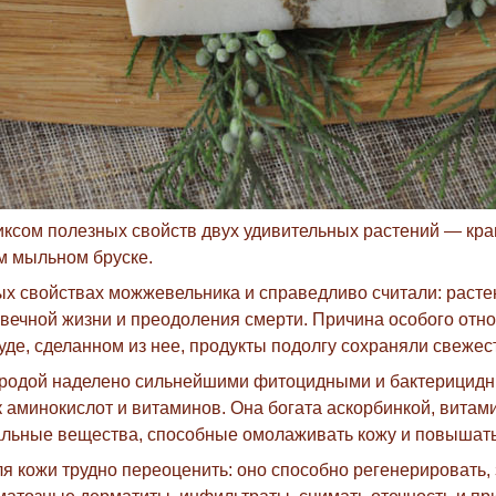
сом полезных свойств двух удивительных растений — кра
ом мыльном бруске.
х свойствах можжевельника и справедливо считали: растен
ол вечной жизни и преодоления смерти. Причина особого о
уде, сделанном из нее, продукты подолгу сохраняли свежес
родой наделено сильнейшими фитоцидными и бактерицидн
аминокислот и витаминов. Она богата аскорбинкой, витамина
ральные вещества, способные омолаживать кожу и повышат
я кожи трудно переоценить: оно способно регенерировать,