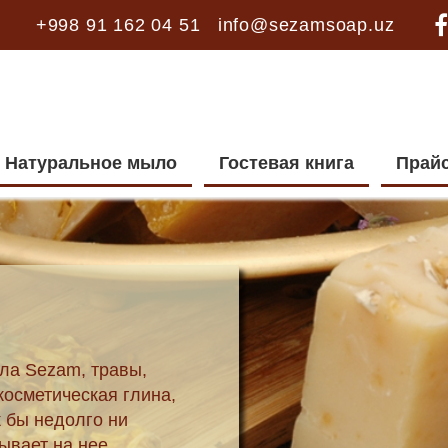
+998 91 162 04 51
info@sezamsoap.uz
Натуральное мыло
Гостевая книга
Прай
ое — что внутри:
Соляное
.