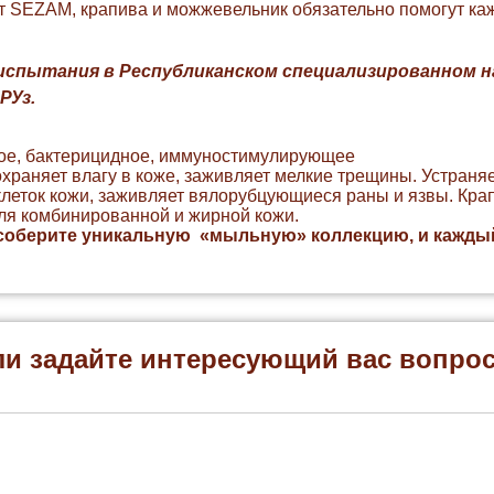
 SEZAM, крапива и можжевельник обязательно помогут каж
испытания в Республиканском специализированном 
РУз.
ое, бактерицидное, иммуностимулирующее
раняет влагу в коже, заживляет мелкие трещины. Устраняе
леток кожи, заживляет вялорубцующиеся раны и язвы. Крап
для комбинированной и жирной кожи.
соберите уникальную «мыльную» коллекцию, и кажды
ли задайте интересующий вас вопро