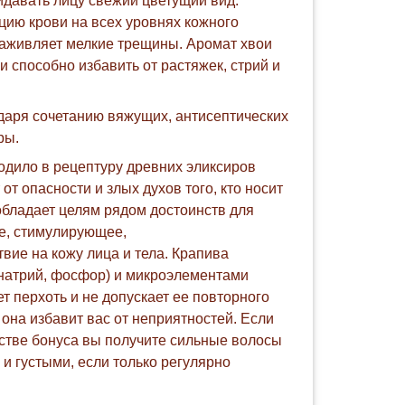
идавать лицу свежий цветущий вид.
цию крови на всех уровнях кожного
 заживляет мелкие трещины. Аромат хвои
способно избавить от растяжек, стрий и
даря сочетанию вяжущих, антисептических
ры.
одило в рецептуру древних эликсиров
т опасности и злых духов того, кто носит
 обладает целям рядом достоинств для
е, стимулирующее,
ие на кожу лица и тела. Крапива
, натрий, фосфор) и микроэлементами
ет перхоть и не допускает ее повторного
она избавит вас от неприятностей. Если
естве бонуса вы получите сильные волосы
и густыми, если только регулярно