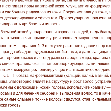
ематозные дерматиты, инфильтраты, снимать отечность и пр
 и стягивает поры на жирной коже, улучшает микроциркуля
 и свободных радикалов из кожи. Сохраняет влагу в коже,
ает дезодорирующим эффектом. При регулярном применении 
видировать дряблость и вялость.
блемной кожей у подростков и взрослых людей, ведь благо
а отлично лечит прыщи и угри и очищает закупоренные по
нентом — крапивой. Это жгучее растение с давних пор вх
 правда обладает чудесными свойствами, и даже защищает о
ная героиня сказок и легенд разных народов мира, крапива
их список: крапива оказывает регенерирующее, заживляюще
витаминизирующее, тонизирующее и антисептическое действ
, К, Е, H; богата макроэлементами (кальций, калий, магний
апива благотворно влияет на структуру и рост волос, устраня
облемы с волосами и кожей головы, используйте крапиву — 
осами и для лечения себореи и выпадения волос, то в кач
е самые слабые и тонкие волосы сдадутся, став сильными 
кожи головы.