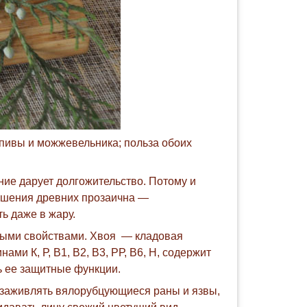
пивы и можжевельника; польза обоих
ие дарует долгожительство. Потому и
тношения древних прозаична —
ть даже в жару.
ыми свойствами. Хвоя — кладовая
ми К, Р, В1, В2, В3, РР, В6, Н, содержит
ь ее защитные функции.
 заживлять вялорубцующиеся раны и язвы,