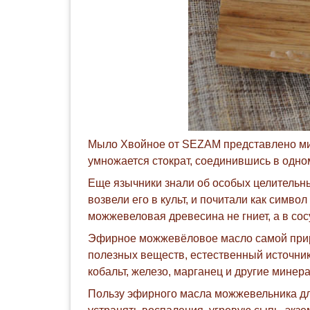
Мыло Хвойное от SEZAM представлено мик
умножается стократ, соединившись в одн
Еще язычники знали об особых целительны
возвели его в культ, и почитали как симв
можжевеловая древесина не гниет, а в сос
Эфирное можжевёловое масло самой при
полезных веществ, естественный источник 
кобальт, железо, марганец и другие мине
Пользу эфирного масла можжевельника дл