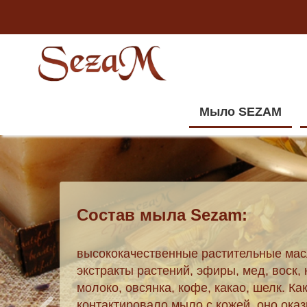
Мыло SEZAM
Коллекция шакараб.
Или ачик-чучук. А может, ачичук. Главн
+
Томатно-молочное
+
Огуречное мыло