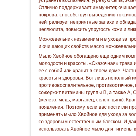
устранять воспаления, угревую сыпь, экз
Отлично поддерживает иммунитет, очищает
покрова, способствуя выведению токсинов
нейтрализует неприятные запахи и облад
целлюлита, повысить упругость кожи и лик
Можжевельник незаменим и в уходе за про
и очищающих свойств масло можжевельник
Мыло Хвойное обогащено еще одним компо
молодости и красоты. «Сказочная» трава и
ее с собой или хранит в своем доме. Част
красоты и здоровья. Вот лишь неполный 
противовоспалительное, противоотечное, 
сожержит витамины группы В, а также А, С
(железо, медь, марганец, селен, цинк). Кр
появления. Поэтому, если вас постигли пр
применять мыло Хвойное для ухода за вол
со здоровым естественным блеском. И даж
использовать Хвойное мыло для гигиены 