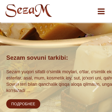
Shakarab to’plami
traktlari,
Yoki Achik Chuchuk. Yoki Achichuk. Asosiy narsa ichi
hva, kakao, ipak.
+ Pomidor-sut + Bodring sovuni.
jobiy ta'sir
ПОДРОБНЕЕ