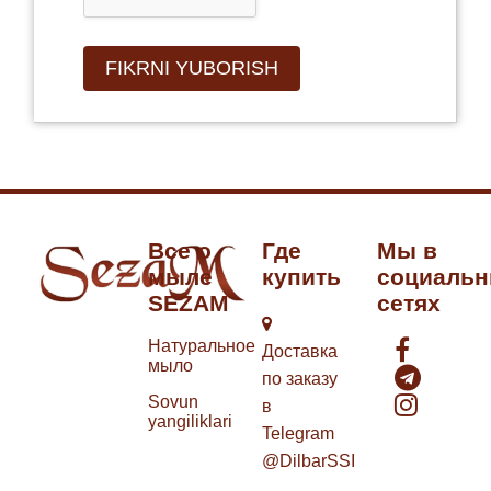
Все о
Где
Мы в
мыле
купить
социаль
SEZAM
сетях
Натуральное
Доставка
мыло
по заказу
Sovun
в
yangiliklari
Telegram
@DilbarSSI