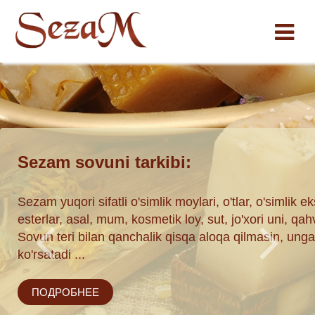
Shakarab to’plami
traktlari,
Yoki Achik Chuchuk. Yoki Achichuk. Asosiy narsa ichi
hva, kakao, ipak.
+ Pomidor-sut + Bodring sovuni.
jobiy ta'sir
ПОДРОБНЕЕ