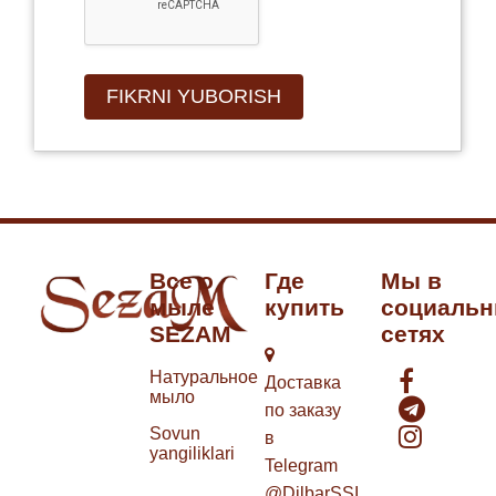
Все о
Где
Мы в
мыле
купить
социаль
SEZAM
сетях
Натуральное
Доставка
мыло
по заказу
Sovun
в
yangiliklari
Telegram
@DilbarSSI