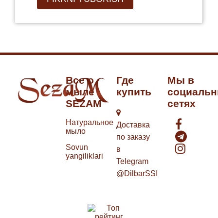
Все о
Где
Мы в
мыле
купить
социаль
SEZAM
сетях
Натуральное
Доставка
мыло
по заказу
Sovun
в
yangiliklari
Telegram
@DilbarSSI