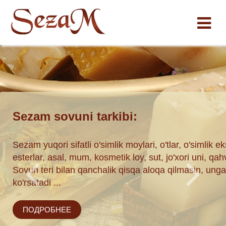
Sezam sovuni tarkibi:
ставки по
Sezam yuqori sifatli o'simlik moylari, o'tlar, o'simlik eks
esterlar, asal, mum, kosmetik loy, sut, jo'xori uni, qa
Sovun teri bilan qanchalik qisqa aloqa qilmasin, unga i
ha
.
ko'rsatadi ...
ПОДРОБНЕЕ