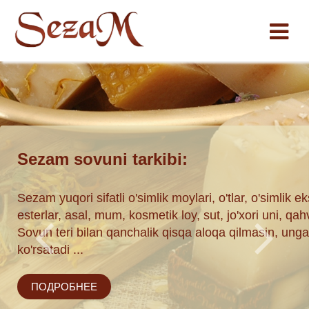
Sezam sovuni tarkibi:
ставки по
Sezam yuqori sifatli o'simlik moylari, o'tlar, o'simlik eks
esterlar, asal, mum, kosmetik loy, sut, jo'xori uni, qa
Sovun teri bilan qanchalik qisqa aloqa qilmasin, unga i
ha
.
ko'rsatadi ...
ПОДРОБНЕЕ