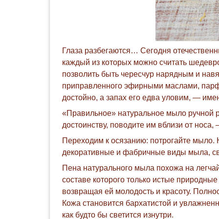
Глаза разбегаются… Сегодня отечественн
каждый из которых можно считать шедевро
позволить быть чересчур нарядным и навя
приправленного эфирными маслами, парфю
достойно, а запах его едва уловим, — им
«Правильное» натуральное мыло ручной ра
достоинству, поводите им вблизи от носа
Переходим к осязанию: потрогайте мыло. Н
декоративные и фабричные виды мыла, с
Пена натурального мыла похожа на легча
составе которого только истые природные 
возвращая ей молодость и красоту. Полно
Кожа становится бархатистой и увлажненн
как будто бы светится изнутри.