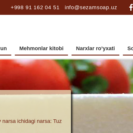
+998 91 162 04 51
info@sezamsoap.uz
vun
Mehmonlar kitobi
Narxlar ro’yxati
So
 narsa ichidagi narsa: Tuz