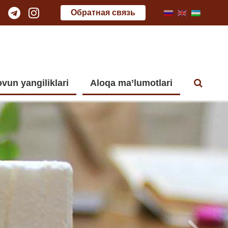
Обратная связь
vun yangiliklari
Aloqa ma’lumotlari