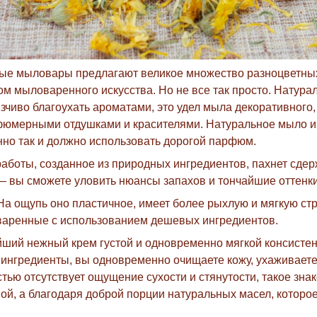
ые мыловары предлагают великое множество разноцветных,
м мыловаренного искусства. Но не все так просто. Натур
зчиво благоухать ароматами, это удел мыла декоративного
мерными отдушками и красителями. Натуральное мыло изы
енно так и должно использовать дорогой парфюм.
боты, созданное из природных ингредиентов, пахнет сдер
, — вы сможете уловить нюансы запахов и тончайшие оттенк
а ощупь оно пластичное, имеет более рыхлую и мягкую струк
варенные с использованием дешевых ингредиентов.
йший нежный крем густой и одновременно мягкой консисте
ингредиенты, вы одновременно очищаете кожу, ухаживаете 
стью отсутствует ощущение сухости и стянутости, такое з
ой, а благодаря доброй порции натуральных масел, которо