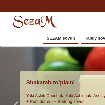
SEZAM sovun
Tabiiy so
Shakarab to’plami
Yoki Achik Chuchuk. Yoki Achichuk. Asosiy
+ Pomidor-sut + Bodring sovuni.