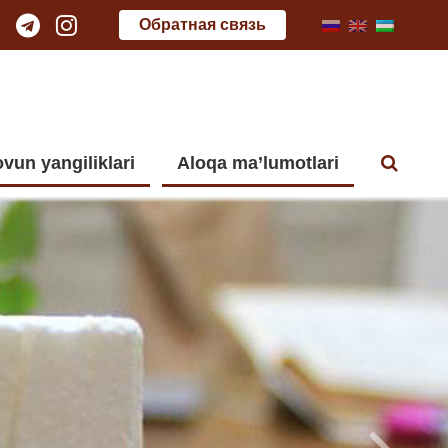
Обратная связь
vun yangiliklari
Aloqa ma’lumotlari