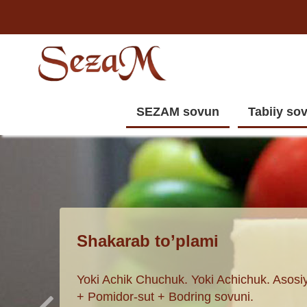
SEZAM sovun
Tabiiy so
Shakarab to’plami
Yoki Achik Chuchuk. Yoki Achichuk. Asosiy
+ Pomidor-sut + Bodring sovuni.