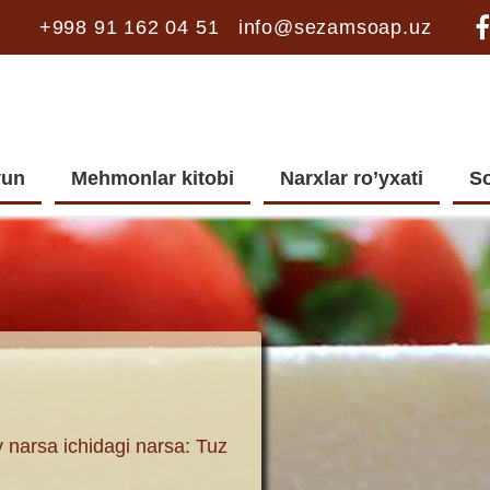
+998 91 162 04 51
info@sezamsoap.uz
vun
Mehmonlar kitobi
Narxlar ro’yxati
So
 narsa ichidagi narsa: Tuz