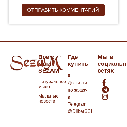
Все о
Где
Мы в
мыле
купить
социаль
SEZAM
сетях
Натуральное
Доставка
мыло
по заказу
Мыльные
в
новости
Telegram
@DilbarSSI