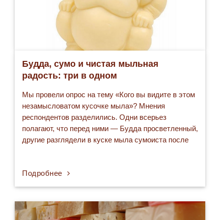
Будда, сумо и чистая мыльная
радость: три в одном
Мы провели опрос на тему «Кого вы видите в этом
незамысловатом кусочке мыла»? Мнения
респондентов разделились. Одни всерьез
полагают, что перед ними — Будда просветленный,
другие разглядели в куске мыла сумоиста после
одержанной им победы, а третьи, самые умные,
красивые и веселые, сказали: «Это ж радость в
Подробнее
чистом виде»! И тогда мы подумали и решили:…