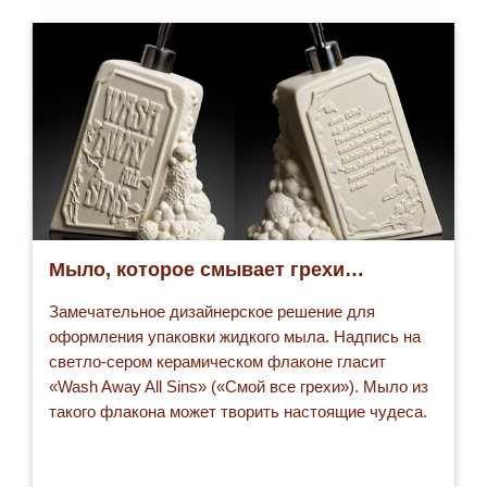
Мыло, которое смывает грехи…
Замечательное дизайнерское решение для
оформления упаковки жидкого мыла. Надпись на
светло-сером керамическом флаконе гласит
«Wash Away All Sins» («Смой все грехи»). Мыло из
такого флакона может творить настоящие чудеса.
На его передней стороне красуется уже
упомянутая амбициозная надпись, а на обратной
— значение слова «Чистый». Творение из