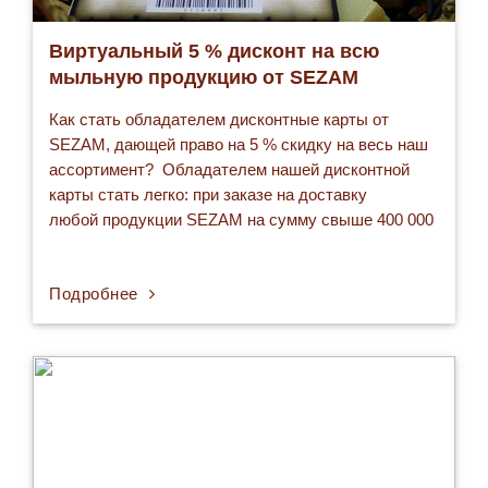
Виртуальный 5 % дисконт на всю
мыльную продукцию от SEZAM
Как стать обладателем дисконтные карты от
SEZAM, дающей право на 5 % скидку на весь наш
ассортимент? Обладателем нашей дисконтной
карты стать легко: при заказе на доставку
любой продукции SEZAM на сумму свыше 400 000
сумов вам предоставляется виртуальная
дисконтная карта, дающая право на 5% скидку. Так
Подробнее
что обязательно требуйте карточку, если ваша
покупка составляет 400 000+ сумов! Система
работает…