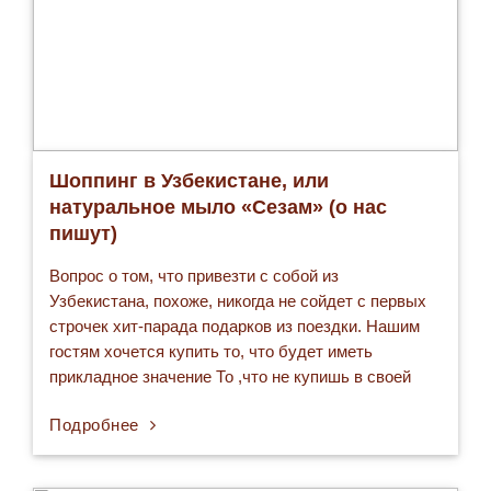
Шоппинг в Узбекистане, или
натуральное мыло «Сезам» (о нас
пишут)
Вопрос о том, что привезти с собой из
Узбекистана, похоже, никогда не сойдет с первых
строчек хит-парада подарков из поездки. Нашим
гостям хочется купить то, что будет иметь
прикладное значение То ,что не купишь в своей
стране, во всяком случае, в супермаркете, при
Подробнее
оказии. Они спрашивают – что у вас есть такого,
чего нет у…