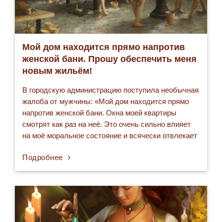
Мой дом находится прямо напротив
женской бани. Прошу обеспечить меня
новым жильём!
В городскую администрацию поступила необычная
жалоба от мужчины: «Мой дом находится прямо
напротив женской бани. Окна моей квартиры
смотрят как раз на неё. Это очень сильно влияет
на моё моральное состояние и всячески отвлекает
от дел. Это просто невыносимо! Прошу обеспечить
Подробнее
меня новым жильём!» С жалобой приехала
разбираться специальная комиссия. — Ну,
показывайте, где у…