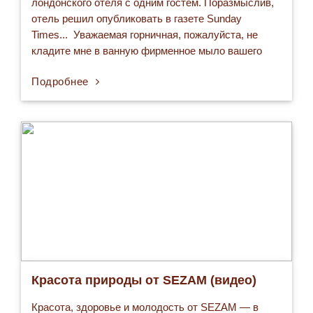
лондонского отеля с одним гостем. Поразмыслив,
отель решил опубликовать в газете Sunday
Times... Уважаемая горничная, пожалуйста, не
кладите мне в ванную фирменное мыло вашего
отеля. Я привез с собой свое собственное мыло
Подробнее
марки Dial. Пожалуйста, отнесите шесть
неиспользованных кусочков мыла с полочки под
шкафчиком и три кусочка из душевой кабины.…
Красота природы от SEZAM (видео)
Красота, здоровье и молодость от SEZAM — в