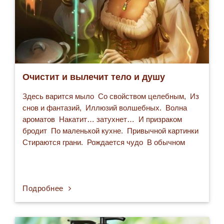
Очистит и вылечит тело и душу
Здесь варится мыло Со свойством целебным, Из
снов и фантазий, Иллюзий волшебных. Волна
ароматов Накатит… затухнет… И призраком
бродит По маленькой кухне. Привычной картинки
Стираются грани. Рождается чудо В обычном
стакане. Готовится мыло, - и в бурном веселье
Искрится и пляшет, Как ведьмино зелье. И в
форму прольется, Медово густея, И льдинкой
застынет Чудная затея… …
Подробнее