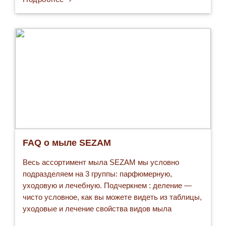
классическому обеду из трех блюд дома и в
ресторане, ветряной мельнице, авторучке и даже
привычному чеку, по которому принято…
FAQ о мыле SEZAM
Весь ассортимент мыла SEZAM мы условно
подразделяем на 3 группы: парфюмерную,
уходовую и лечебную. Подчеркнем : деление —
чисто условное, как вы можете видеть из таблицы,
уходовые и лечение свойства видов мыла
перекликаются. В серию парфюмерного мыла