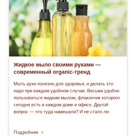
Жидкое мыло своими руками —
современный organic-тренд
Мыть руки полезно для здоровья, и делать это
надо при каждом удобном случае. Весьма удобно
пользоваться жидким мылом, флакончик которого
сегодня есть в каждом доме и офисе. Другой
вопрос — что туда намешали? И не стало ли
полезное мыло, богатое химией, вредным?
Проверить натуральность компонентов
Подробнее
невозможно, поэтому, если мы хотим иметь