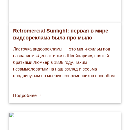
Retromercial Sunlight: первая в мире
видеореклама была про мыло
Ласточка видеорекламы — это мини-фильм под
названием «День стирки в Швейцарии», снятый
братьями Люмьер в 1898 году. Таким
незамысловатым на наш взгляд и весьма
продвинутым по мнению современников способом
продвигалось в широкие массы мыло Sunlight.
Прекрасные энергичные прачки бодро, весело, но
Подробнее
как-то суетливо стирают белье, кустарным
доморощенным способом, подливая кипяток и не
жалея мыла. Этот…