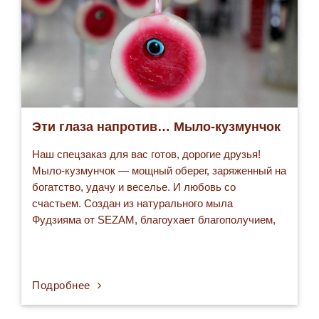
Эти глаза напротив… Мыло-кузмунчок
Наш спецзаказ для вас готов, дорогие друзья!
Мыло-кузмунчок — мощный оберег, заряженный на
богатство, удачу и веселье. И любовь со
счастьем. Создан из натурального мыла
Фудзияма от SEZAM, благоухает благополучием,
уверенностью и спокойствием. Волшебный глазок
прогонит прочь все лишнее из вашей жизни и
привлечет необходимые приятные излишества.
Аромат мыла — совершенно фантазийный, слушая
Подробнее
его, надо непременно…