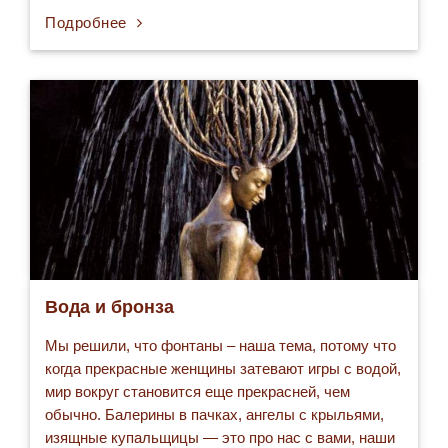
керамики, которое можно приобрести в Лондоне,
Подробнее
стоит всего-то…
Вода и бронза
Мы решили, что фонтаны – наша тема, потому что
когда прекрасные женщины затевают игры с водой,
мир вокруг становится еще прекрасней, чем
обычно. Балерины в пачках, ангелы с крыльями,
изящные купальщицы — это про нас с вами, наши