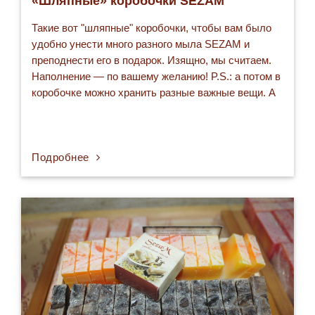
«Шляпные» коробочки SEZAM
Такие вот "шляпные" коробочки, чтобы вам было
удобно унести много разного мыла SEZAM и
преподнести его в подарок. Изящно, мы считаем.
Наполнение — по вашему желанию! P.S.: а потом в
коробочке можно хранить разные важные вещи. А
если в ней останется один из благоухающих
эфирами и травами брусочек мыла, то все
содержимое окрасится его ароматом...
Подробнее