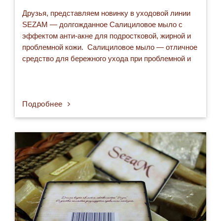
Друзья, представляем новинку в уходовой линии
SEZAM — долгожданное Салициловое мыло с
эффектом анти-акне для подростковой, жирной и
проблемной кожи. Салициловое мыло — отличное
средство для бережного ухода при проблемной и
жирной коже, подходит для подростковой кожи,
склонной к акне и повышенной жирности. Мыло
содержит салициловую кислоту, которая
отшелушивает верхний слой кожи, стимулируя
Подробнее
процессы регенерации…