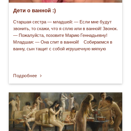
Дети о ванной :)
Старшая сестра — младшей: — Если мне будут
звонить, то скажи, что я сплю или в ванной! Звонок.
— Пожалуйста, позовите Марию Геннадьевну!
Младшая: — Она спит в ванной! Собираемся в
ванну, сын тащит с собой игрушечную мягкую
мышку. Я: — Зачем тебе в ванной мышь? Сын
задумчиво: — Не знаю... Наверное, так задумано…
Подробнее