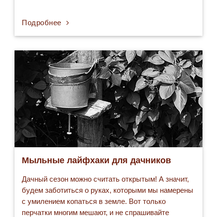
ТРК NEXT. ✔️График работы: ежедневно посменно
с 10:00 до 16:00 или с 16:00 до 22:00 по
Подробнее
согласованию в напарницами. ❗Оплата стабильная
по договоренности плюс бонусы. Ждем
коммуникабельную и симпатичную девушку…
Мыльные лайфхаки для дачников
Дачный сезон можно считать открытым! А значит,
будем заботиться о руках, которыми мы намерены
с умилением копаться в земле. Вот только
перчатки многим мешают, и не спрашивайте