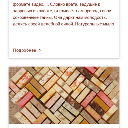
формате видео. ... Словно врата, ведущие к
здоровью и красоте, открывает нам природа свои
сокровенные тайны. Она дарит нам молодость,
делясь своей целебной силой. Натуральные мыло
и масла SEZAM дарят нам красоту природы...
Передача на узбекистанском ТВ "Саломат булинг",
ведущая — Дилбар Султанходжаева,
руководитель предприятия по производству…
Подробнее