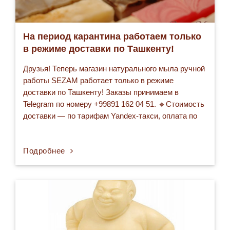
На период карантина работаем только
в режиме доставки по Ташкенту!
Друзья! Теперь магазин натурального мыла ручной
работы SEZAM работает только в режиме
доставки по Ташкенту! Заказы принимаем в
Telegram по номеру +99891 162 04 51. 🔹Стоимость
доставки — по тарифам Yandex-такси, оплата по
факту. 🔸Заказ на сумму 500 000 сумов и выше —
бесплатно. 🔹Прайс на весь ассортимент —
Подробнее
http://sezamsoap.uz/prajs/ Действие дисконтных
карт сохраняется на…