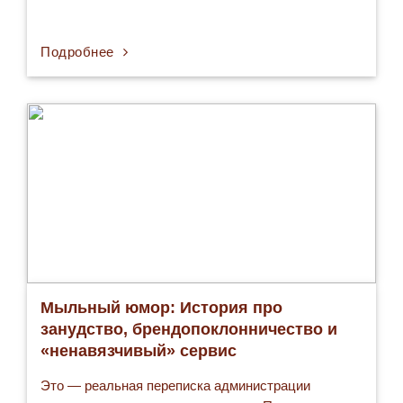
SEZAM добавлены ароматически композиции от
GIVAUDAN, общепризнанного мирового лидера по
производству ароматических веществ, а также
Подробнее
пищевые красители, те…
Мыльный юмор: История про
занудство, брендопоклонничество и
«ненавязчивый» сервис
Это — реальная переписка администрации