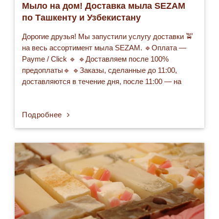
Мыло на дом! Доставка мыла SEZAM
по Ташкенту и Узбекистану
Дорогие друзья! Мы запустили услугу доставки 🚖
на весь ассортимент мыла SEZAM. 🔹Оплата —
Payme / Click 🔹 🔹Доставляем после 100%
предоплаты🔹 🔹Заказы, сделанные до 11:00,
доставляются в течение дня, после 11:00 — на
следующий день 🔹 🔹Доставка — по расценкам
Яндекс-Такси от точки отправления Школа 71,
Подробнее
оплата на месте по факту доставки🔹 ❗️При
заказе…