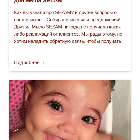
для мыла SEZAM
Как вы узнали про SEZAM? и другие вопросы о
нашем мыле. Собираем мнения и предложения!
Друзья! Мыло SEZAM никогда не получало каких-
либо рекламаций от клиентов. Мы рады этому, но
хотим наладить обратную связь, чтобы получать
от вас ваши пожелания и замечания. Обращаемся
к вам с просьбой принять участие в
Подробнее
опросе goo.gl/DtmjgB и ответить на несколько
вопросов…