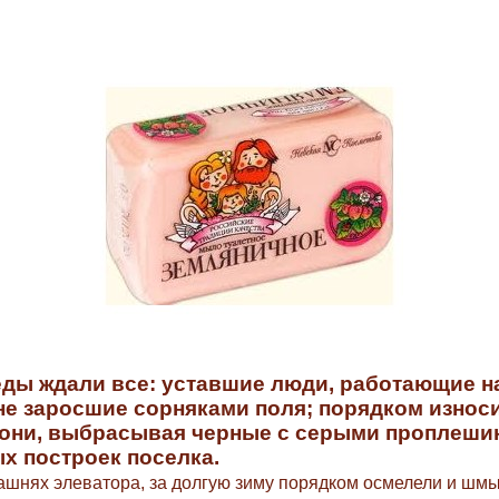
ды ждали все: уставшие люди, работающие н
не заросшие сорняками поля; порядком износ
 они, выбрасывая черные с серыми проплеши
х построек поселка.
башнях элеватора, за долгую зиму порядком осмелели и шмы