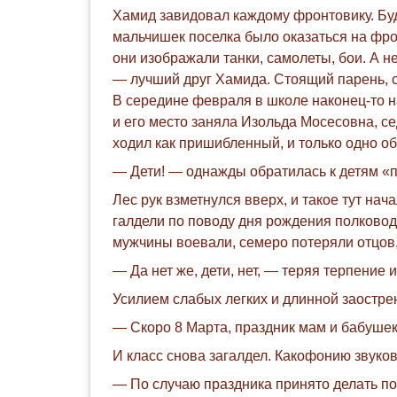
Хамид завидовал каждому фронтовику. Буд
мальчишек поселка было оказаться на фрон
они изображали танки, самолеты, бои. А 
— лучший друг Хамида. Стоящий парень, с 
В середине февраля в школе наконец-то на
и его место заняла Изольда Мосесовна, с
ходил как пришибленный, и только одно об
— Дети! — однажды обратилась к детям «пи
Лес рук взметнулся вверх, и такое тут на
галдели по поводу дня рождения полковод
мужчины воевали, семеро потеряли отцов,
— Да нет же, дети, нет, — теряя терпение
Усилием слабых легких и длинной заострен
— Скоро 8 Марта, праздник мам и бабушек
И класс снова загалдел. Какофонию звуко
— По случаю праздника принято делать под