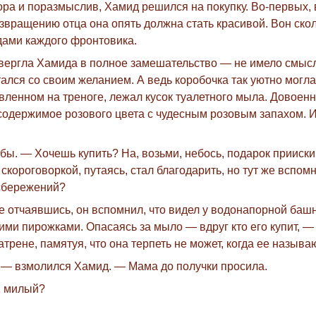
ора и поразмыслив, Хамид решился на покупку. Во-первых, 
озвращению отца она опять должна стать красивой. Вон ск
ами каждого фронтовика.
вергла Хамида в полное замешательство — не имело смысла
ался со своим желанием. А ведь коробочка так уютно могла
новленном на треноге, лежал кусок туалетного мыла. Довое
 содержимое розового цвета с чудесным розовым запахом. 
убы. — Хочешь купить? На, возьми, небось, подарок прииск
скороговоркой, путаясь, стал благодарить, но тут же вспом
 сбережений?
же отчаявшись, он вспомнил, что видел у водонапорной баш
ми пирожками. Опасаясь за мыло — вдруг кто его купит, — 
трене, памятуя, что она терпеть не может, когда ее называ
, — взмолился Хамид. — Мама до получки просила.
, милый?