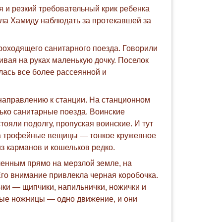
 и резкий требовательный крик ребенка
ла Хамиду наблюдать за протекавшей за
роходящего санитарного поезда. Говорили
ивая на руках маленькую дочку. Поселок
лась все более рассеянной и
 направлению к станции. На станционном
лько санитарные поезда. Воинские
ояли подолгу, пропуская воинские. И тут
на трофейные вещицы — тонкое кружевное
з карманов и кошельков редко.
ленным прямо на мерзлой земле, на
 Его внимание привлекла черная коробочка.
чки — щипчики, напильнички, ножички и
ные ножницы — одно движение, и они