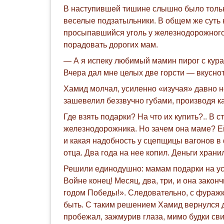
В наступившей тишине слышно было только 
веселые подзатыльники. В общем же суть 
просыпавшийся уголь у железнодорожного 
порадовать дорогих мам.
— А я испеку любимый мамин пирог с кураг
Вчера дал мне целых две горсти — вкуснот
Хамид молчал, усиленно «изучая» давно 
зашевелил беззвучно губами, производя к
Где взять подарки? На что их купить?.. В
железнодорожника. Но зачем она маме? Е
и какая надобность у сцепщицы вагонов в
отца. Два года на нее копил. Деньги храни
Решили единодушно: мамам подарки на усм
Войне конец! Месяц, два, три, и она зако
годом Победы!». Следовательно, с фуражк
быть. С таким решением Хамид вернулся д
пробежал, зажмурив глаза, мимо будки сви