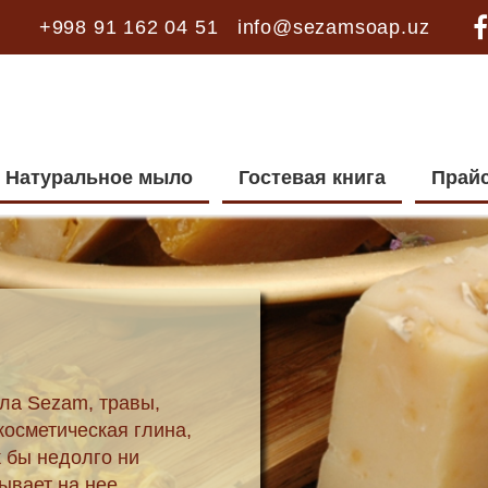
+998 91 162 04 51
info@sezamsoap.uz
Натуральное мыло
Гостевая книга
Прай
ла Sezam, травы,
косметическая глина,
к бы недолго ни
ывает на нее