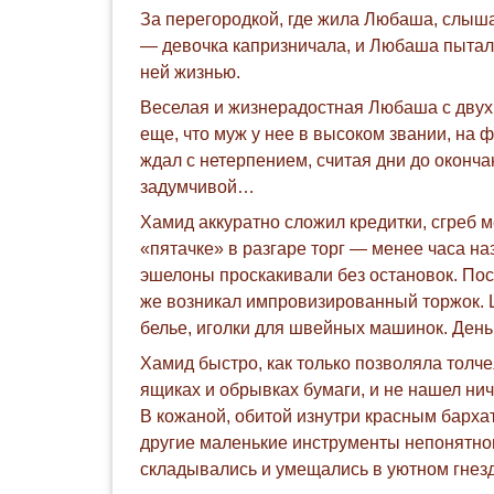
За перегородкой, где жила Любаша, слыш
— девочка капризничала, и Любаша пытал
ней жизнью.
Веселая и жизнерадостная Любаша с двухм
еще, что муж у нее в высоком звании, на 
ждал с нетерпением, считая дни до оконч
задумчивой…
Хамид аккуратно сложил кредитки, сгреб м
«пятачке» в разгаре торг — менее часа н
эшелоны проскакивали без остановок. Пос
же возникал импровизированный торжок. 
белье, иголки для швейных машинок. Деньг
Хамид быстро, как только позволяла толч
ящиках и обрывках бумаги, и не нашел нич
В кожаной, обитой изнутри красным барха
другие маленькие инструменты непонятно
складывались и умещались в уютном гнез