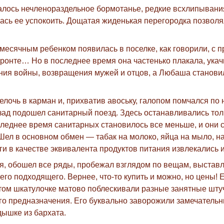
алось нечленораздельное бормотанье, редкие всхлипывания
ась ее успокоить. Дощатая жиденькая перегородка позволя
есячным ребенком появилась в поселке, как говорили, с п
фронте… Но в последнее время она частенько плакала, укач
ания войны, возвращения мужей и отцов, а Любаша станови
елочь в карман и, прихватив авоську, галопом помчался по
азад подошел санитарный поезд. Здесь останавливались то
леднее время санитарных становилось все меньше, и они ст
Шел в основном обмен — табак на молоко, яйца на мыло, 
и в качестве эквивалента продуктов питания извлекались и
ея, обошел все ряды, пробежал взглядом по вещам, выстав
его подходящего. Вернее, что-то купить и можно, но цены!
том шкатулочке матово поблескивали разные занятные шту
го предназначения. Его буквально заворожили замечатель
дышке из бархата.