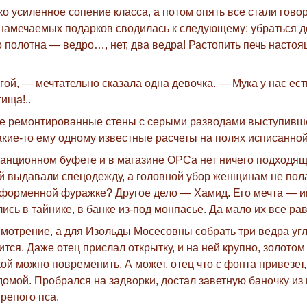
усиленное сопение класса, а потом опять все стали говор
намечаемых подарков сводилась к следующему: убраться до
полотна — ведро…, нет, два ведра! Растопить печь насто
ой, — мечтательно сказала одна девочка. — Мука у нас есть
ища!..
не ремонтированные стены с серыми разводами выступивше
акие-то ему одному известные расчеты на полях исписанной
 станционном буфете и в магазине ОРСа нет ничего подходя
й выдавали спецодежду, а головной убор женщинам не пол
 форменной фуражке? Другое дело — Хамид. Его мечта — и
лись в тайнике, в банке из-под монпасье. Да мало их все р
отрение, а для Изольды Мосесовны собрать три ведра угля
нчится. Даже отец прислал открытку, и на ней крупно, золо
ой можно повременить. А может, отец что с фонта привезе
омой. Пробрался на задворки, достал заветную баночку из
репого пса.