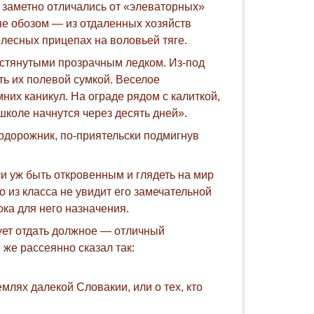
 заметно отличались от «элеваторных»
не обозом — из отдаленных хозяйств
олесных прицепах на воловьей тяге.
 стянутыми прозрачным ледком. Из-под
ть их полевой сумкой. Веселое
их каникул. На ограде рядом с калиткой,
коле начнутся через десять дней».
одорожник, по-приятельски подмигнув
ли уж быть откровенным и глядеть на мир
о из класса не увидит его замечательной
ока для него назначения.
ует отдать должное — отличный
 же рассеянно сказал так:
млях далекой Словакии, или о тех, кто