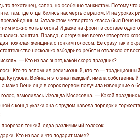
ь то пехотинец, сапер, но особенно танкистам. Потому чт
те, там, где отцы бились насмерть с врагом. И на уроках 
непревзойденным баталистом четвертого класса был Веня и
ним можно хоть в огонь! И даже на фронт в составе одного
чались занятия. Правда, с огорчения всего четвертого кла
едая пожилая женщина с тонким голосом. Ее сразу так и ок
стоятельство несколько взбодрило ребят и отвлекло от во
скля». — Кто из вас знает, какой скоро праздник?
чалось! Кто-то вспомнил религиозный, кто-то — традиционны
ца Кутузова. Война, и это знал каждый, имела собственный
 а мама Вени еще в сорок первом получила извещение о б
 и голос, взмолилась Изольда Мосесовна. — Какой праздник
ной с конца указки она с трудом навела порядок и торжест
!
в прорезал тонкий, едва различимый голосок:
арки. Кто из вас и что подарит маме?