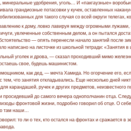
, минеральные удобрения, уголь… И «пакгаузные» воробьи
ивала грандиозные потасовки у кучек, оставленных накану
билизованных для такого случая со всей округи телегах, к
равлению к дому, ловко лавируя между огромными лужами,
ичуги, увлеченные собственным делом, а он пытался доста
стоятельство — опять перенесли начало занятий после зимн
о написано на листочке из школьной тетради: «Занятия в ш
льный уголек и дрова, — сказал проходивший мимо железн
ерстаешь свое, будешь машинистом.
омощником, как дед, — мечта Хамида. Но огорчение его, ес
 тем, что занятия откладывались. Еще несколько дней никт
для карандашей, ручек и других предметов, неизвестного п
и просидевший до самого вечера однополчанин отца. След
пизоды фронтовой жизни, подробно говорил об отце. О себе
-то там наши…
орил: то ли о тех, кто остался на фронтах и сражается в зе
завода.