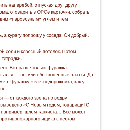
ить наперебой, отпуская друг другу
ма, отоварить в ОРСе карточки, собрать
ящим «паровозным» углем и тем
, а курагу попрошу у соседа. Он добрый.
й соли и классный потолок. Потом
 тетрадки.
щего. Вот разве только фуражка
агался — носили обыкновенные платки. Да
меть фуражку железнодорожника, как у
авно…
 — от каждого звена по ведру.
том выведено «С Новым годом, товарищи! С
т, например, шлем танкиста… Все может
 противопожарного ящика с песком,