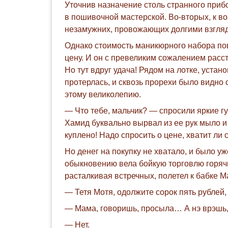
Уточнив назначение столь странного приб
в пошивочной мастерской. Во-вторых, к в
незамужних, провожающих долгими взгляд
Однако стоимость маникюрного набора по
цену. И он с превеликим сожалением расст
Но тут вдруг удача! Рядом на лотке, уста
протерлась, и сквозь прорехи было видно
этому великолепию.
— Что тебе, мальчик? — спросили яркие г
Хамид буквально вырвал из ее рук мыло и 
куплено! Надо спросить о цене, хватит ли
Но денег на покупку не хватало, и было у
обыкновению вела бойкую торговлю горячи
расталкивая встречных, полетел к бабке Ма
— Тетя Мотя, одолжите сорок пять рублей
— Мама, говоришь, просыла… А нэ врэшь
— Нет.