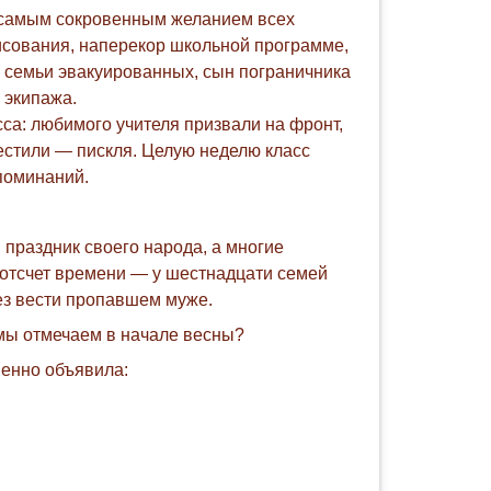
о самым сокровенным желанием всех
рисования, наперекор школьной программе,
з семьи эвакуированных, сын пограничника
 экипажа.
сса: любимого учителя призвали на фронт,
рестили — пискля. Целую неделю класс
споминаний.
й праздник своего народа, а многие
 отсчет времени — у шестнадцати семей
ез вести пропавшем муже.
 мы отмечаем в начале весны?
венно объявила: