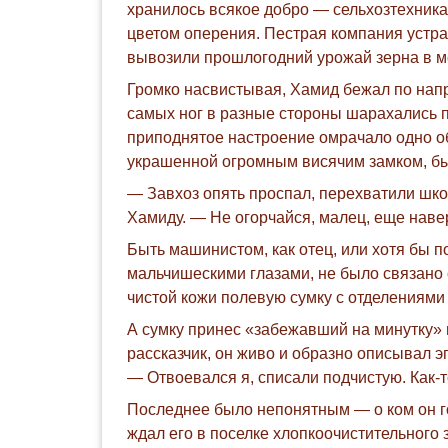
хранилось всякое добро — сельхозтехника
цветом оперения. Пестрая компания устра
вывозили прошлогодний урожай зерна в мо
Громко насвистывая, Хамид бежал по нап
самых ног в разные стороны шарахались п
приподнятое настроение омрачало одно об
украшенной огромным висячим замком, был
— Завхоз опять проспал, перехватили шко
Хамиду. — Не огорчайся, малец, еще нав
Быть машинистом, как отец, или хотя бы п
мальчишескими глазами, не было связано с
чистой кожи полевую сумку с отделениями 
А сумку принес «забежавший на минутку» 
рассказчик, он живо и образно описывал э
— Отвоевался я, списали подчистую. Как
Последнее было непонятным — о ком он гов
ждал его в поселке хлопкоочистительного 