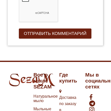
Все о
Где
Мы в
мыле
купить
социаль
SEZAM
сетях
Натуральное
Доставка
мыло
по заказу
Мыльные
в