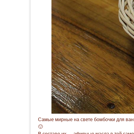
Самые мирные на свете бомбочки для ва
🙂
В составе их — эфирные масла в той само