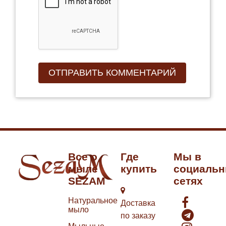
Все о
Где
Мы в
мыле
купить
социаль
SEZAM
сетях
Натуральное
Доставка
мыло
по заказу