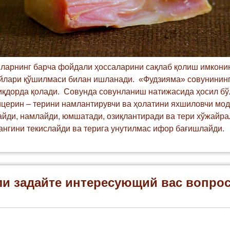
ларнинг барча фойдали ҳоссаларини сақлаб қолиш имконин
мойлари қўшилмаси билан ишланади. «Фудзияма» совунининг
иқдорда қолади. Совунда совунланиш натижасида ҳосил бўл
ицерин – терини намлантирувчи ва ҳолатини яхшиловчи мо
майди, намлайди, юмшатади, озиқлантиради ва тери хўжайр
рангини текислайди ва терига унутилмас ифор бағишлайди.
ли задайте интересующий вас вопро