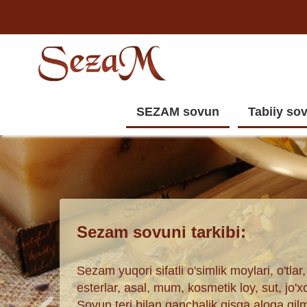
SEZAM sovun
Tabiiy so
Sezam sovuni tarkibi:
Sezam yuqori sifatli o'simlik moylari, o'tlar,
esterlar, asal, mum, kosmetik loy, sut, jo'x
Sovun teri bilan qanchalik qisqa aloqa qilma