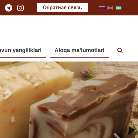
Обратная связь
vun yangiliklari
Aloqa ma’lumotlari