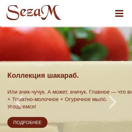
Монпансье
нутри:
Ограниченная серия винтажных упаковок для м
Соляное
Жестяные коробочки для хранения разных чудес
мелочей, как в старые добрые времена.
ПОДРОБНЕЕ